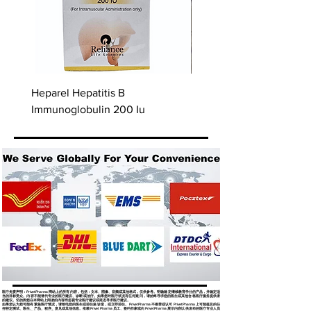
Heparel Hepatitis B
Bevac Hepatitis B Vacci
Immunoglobulin 200 Iu
医疗免责声明：Privet Pharma 网站上的所有内容，包括：文本、图像、音频或其他格式，仅供参考。明确确定继续教育学分的产品，并确定适
当的目标受众。内容不能替代专业的医疗建议、诊断或治疗。如果您对医疗状况有任何疑问，请始终寻求您的医生或其他合格医疗服务提供者
的建议。切勿因您在本网站上阅读的内容而忽视专业医疗建议或延迟寻求医疗建议。
如果您认为您可能有紧急医疗情况，请致电您的医生或前往急诊室，或立即前往。 Privet Pharma 不推荐或认可 Privet Pharma 上可能提及的任
何特定测试、医生、产品、程序、意见或其他信息。依赖 Privet Pharma 员工、签约作家或向 Privet Pharma 展示内容以供发布的医疗专业人员