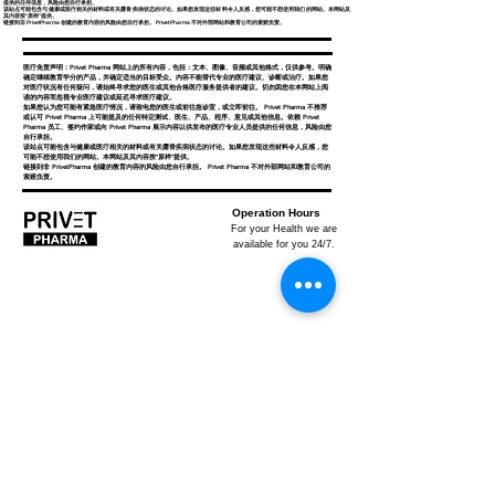
提供的任何信息，风险由您自行承担。
该站点可能包含与健康或医疗相关的材料或有关露骨疾病状态的讨论。如果您发现这些材料令人反感，您可能不想使用我们的网站。本网站及
其内容按“原样”提供。
链接到非 PrivetPharma 创建的教育内容的风险由您自行承担。 Privet Pharma 不对外部网站和教育公司的索赔负责。
医疗免责声明：Privet Pharma 网站上的所有内容，包括：文本、图像、音频或其他格式，仅供参考。明确
确定继续教育学分的产品，并确定适当的目标受众。内容不能替代专业的医疗建议、诊断或治疗。如果您
对医疗状况有任何疑问，请始终寻求您的医生或其他合格医疗服务提供者的建议。切勿因您在本网站上阅
读的内容而忽视专业医疗建议或延迟寻求医疗建议。
如果您认为您可能有紧急医疗情况，请致电您的医生或前往急诊室，或立即前往。 Privet Pharma 不推荐
或认可 Privet Pharma 上可能提及的任何特定测试、医生、产品、程序、意见或其他信息。依赖 Privet
Pharma 员工、签约作家或向 Privet Pharma 展示内容以供发布的医疗专业人员提供的任何信息，风险由您
自行承担。
该站点可能包含与健康或医疗相关的材料或有关露骨疾病状态的讨论。如果您发现这些材料令人反感，您
可能不想使用我们的网站。本网站及其内容按“原样”提供。
链接到非 PrivetPharma 创建的教育内容的风险由您自行承担。 Privet Pharma 不对外部网站和教育公司的
索赔负责。
Operation Hours
For your Health we are
available for you 24/7.
Privet Pharma
Privet Pharma is specialized in global supply of all
medicinal products and a well-known distributor in the
industry for providing quality rich, reliable services.
Office no. 301, TBC Tower, South Tukoganj,
Indore - 452001 (M.P.) INDIA
contactprivet@gmail.com