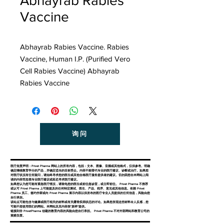
Abhayrab Rabies
Vaccine
Abhayrab Rabies Vaccine. Rabies
Vaccine, Human I.P. (Purified Vero
Cell Rabies Vaccine) Abhayrab
Rabies Vaccine
询问
医疗免责声明：Privet Pharma 网站上的所有内容，包括：文本、图像、音频或其他格式，仅供参考。明确
确定继续教育学分的产品，并确定适当的目标受众。内容不能替代专业的医疗建议、诊断或治疗。如果您
对医疗状况有任何疑问，请始终寻求您的医生或其他合格医疗服务提供者的建议。切勿因您在本网站上阅
读的内容而忽视专业医疗建议或延迟寻求医疗建议。
如果您认为您可能有紧急医疗情况，请致电您的医生或前往急诊室，或立即前往。 Privet Pharma 不推荐
或认可 Privet Pharma 上可能提及的任何特定测试、医生、产品、程序、意见或其他信息。依赖 Privet
Pharma 员工、签约作家或向 Privet Pharma 展示内容以供发布的医疗专业人员提供的任何信息，风险由您
自行承担。
该站点可能包含与健康或医疗相关的材料或有关露骨疾病状态的讨论。如果您发现这些材料令人反感，您
可能不想使用我们的网站。本网站及其内容按“原样”提供。
链接到非 PrivetPharma 创建的教育内容的风险由您自行承担。 Privet Pharma 不对外部网站和教育公司的
索赔负责。