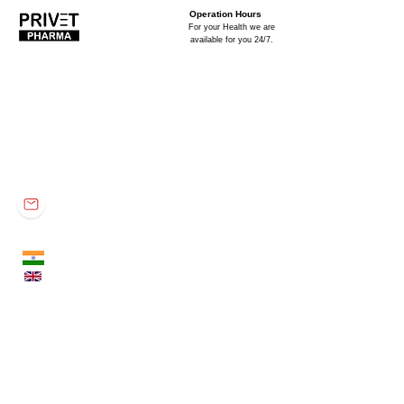
Operation Hours
For your Health we are
available for you 24/7.
Privet Pharma
Privet Pharma is specialized in global supply of all
medicinal products and a well-known distributor in the
industry for providing quality rich, reliable services.
Office no. 301, TBC Tower, South Tukoganj,
Indore - 452001 (M.P.) INDIA
contactprivet@gmail.com
415, Milinda Manor, 2 RNT
Marg, Indore - 452001 (MP)
INDIA
_cc781905-5cde-319 4-
bb3b-136bad5cf58d_
_cc781905-5cde-3194 -bb3b-
136bad5cf58d_