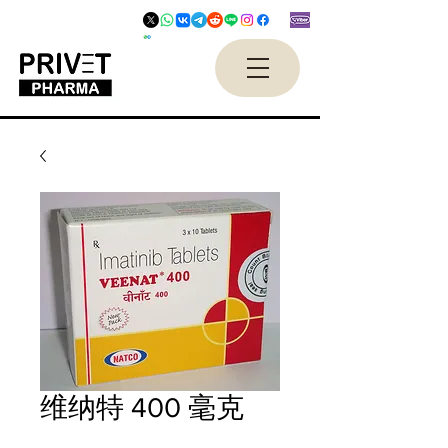
维纳特 400 毫克